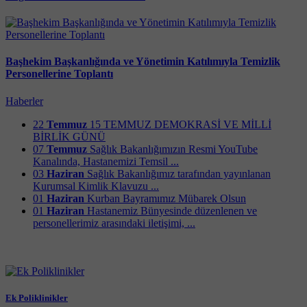
Başhekim Başkanlığında ve Yönetimin Katılımıyla Temizlik
Personellerine Toplantı
Haberler
22
Temmuz
15 TEMMUZ DEMOKRASİ VE MİLLİ
BİRLİK GÜNÜ
07
Temmuz
Sağlık Bakanlığımızın Resmi YouTube
Kanalında, Hastanemizi Temsil ...
03
Haziran
Sağlık Bakanlığımız tarafından yayınlanan
Kurumsal Kimlik Klavuzu ...
01
Haziran
Kurban Bayramımız Mübarek Olsun
01
Haziran
Hastanemiz Bünyesinde düzenlenen ve
personellerimiz arasındaki iletişimi, ...
Ek Poliklinikler