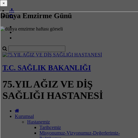
×
×
Dünya Emzirme Günü
T.C. SAĞLIK BAKANLIĞI
75.YIL AĞIZ VE DİŞ
SAĞLIĞI HASTANESİ
Kurumsal
Hastanemiz
Tarihçemiz
Misyonumuz-Vizyonumuz-Değerlerimiz-