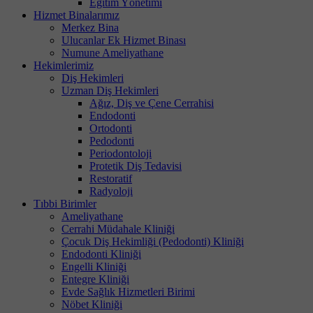
Eğitim Yönetimi
Hizmet Binalarımız
Merkez Bina
Ulucanlar Ek Hizmet Binası
Numune Ameliyathane
Hekimlerimiz
Diş Hekimleri
Uzman Diş Hekimleri
Ağız, Diş ve Çene Cerrahisi
Endodonti
Ortodonti
Pedodonti
Periodontoloji
Protetik Diş Tedavisi
Restoratif
Radyoloji
Tıbbi Birimler
Ameliyathane
Cerrahi Müdahale Kliniği
Çocuk Diş Hekimliği (Pedodonti) Kliniği
Endodonti Kliniği
Engelli Kliniği
Entegre Kliniği
Evde Sağlık Hizmetleri Birimi
Nöbet Kliniği