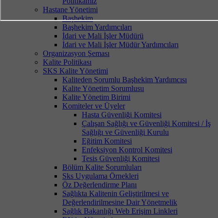
Politikamız
Hastane Yönetimi
Başhekim
Başhekim Yardımcıları
İdari ve Mali İşler Müdürü
İdari ve Mali İşler Müdür Yardımcıları
Organizasyon Şeması
Kalite Politikası
SKS Kalite Yönetimi
Kaliteden Sorumlu Başhekim Yardımcısı
Kalite Yönetim Sorumlusu
Kalite Yönetim Birimi
Komiteler ve Üyeler
Hasta Güvenliği Komitesi
Çalışan Sağlığı ve Güvenliği Komitesi / İş
Sağlığı ve Güvenliği Kurulu
Eğitim Komitesi
Enfeksiyon Kontrol Komitesi
Tesis Güvenliği Komitesi
Bölüm Kalite Sorumluları
Sks Uygulama Örnekleri
Öz Değerlendirme Planı
Sağlıkta Kalitenin Geliştirilmesi ve
Değerlendirilmesine Dair Yönetmelik
Sağlık Bakanlığı Web Erişim Linkleri