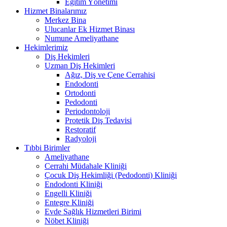
Eğitim Yönetimi
Hizmet Binalarımız
Merkez Bina
Ulucanlar Ek Hizmet Binası
Numune Ameliyathane
Hekimlerimiz
Diş Hekimleri
Uzman Diş Hekimleri
Ağız, Diş ve Çene Cerrahisi
Endodonti
Ortodonti
Pedodonti
Periodontoloji
Protetik Diş Tedavisi
Restoratif
Radyoloji
Tıbbi Birimler
Ameliyathane
Cerrahi Müdahale Kliniği
Çocuk Diş Hekimliği (Pedodonti) Kliniği
Endodonti Kliniği
Engelli Kliniği
Entegre Kliniği
Evde Sağlık Hizmetleri Birimi
Nöbet Kliniği