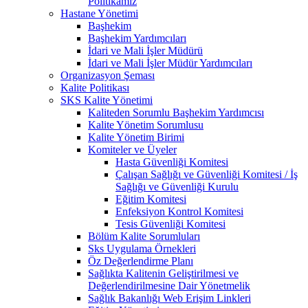
Politikamız
Hastane Yönetimi
Başhekim
Başhekim Yardımcıları
İdari ve Mali İşler Müdürü
İdari ve Mali İşler Müdür Yardımcıları
Organizasyon Şeması
Kalite Politikası
SKS Kalite Yönetimi
Kaliteden Sorumlu Başhekim Yardımcısı
Kalite Yönetim Sorumlusu
Kalite Yönetim Birimi
Komiteler ve Üyeler
Hasta Güvenliği Komitesi
Çalışan Sağlığı ve Güvenliği Komitesi / İş
Sağlığı ve Güvenliği Kurulu
Eğitim Komitesi
Enfeksiyon Kontrol Komitesi
Tesis Güvenliği Komitesi
Bölüm Kalite Sorumluları
Sks Uygulama Örnekleri
Öz Değerlendirme Planı
Sağlıkta Kalitenin Geliştirilmesi ve
Değerlendirilmesine Dair Yönetmelik
Sağlık Bakanlığı Web Erişim Linkleri