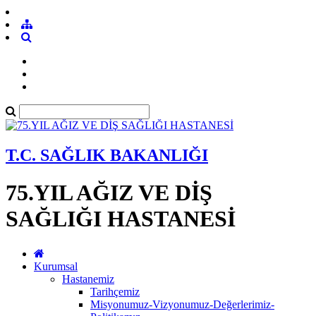
T.C. SAĞLIK BAKANLIĞI
75.YIL AĞIZ VE DİŞ
SAĞLIĞI HASTANESİ
Kurumsal
Hastanemiz
Tarihçemiz
Misyonumuz-Vizyonumuz-Değerlerimiz-