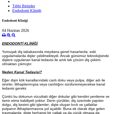
Tıbbi Birimler
Endodonti Kliniği
Endodonti Kliniği
04 Haziran 2026
ENDODONTİ KLİNİĞİ
Y
umuşak diş tabakasında meydana genel hasarlarda; eski
uygulamalarda dişler çekilmekteydi. Ancak günümüz teknolojisinde
dişlere uygulanan kanal tedavisi ile artık tek çözüm diş çekimi
olmaktan çıkmıştır.
Neden Kanal Tedavisi?
Eğer dişin kök kanallarındaki canlı doku veya pulpa, diğer adı ile
sinirler, iltihaplanmışsa veya canlılığını sürdüremeyecekse kanal
tedavisi gerekir.
Çünkü bu dokunun vücuttaki diğer dokular gibi kendini yenileme ve
tamir etme kabiliyeti yoktur. Derin çürükler, diş üzerinde yapılan
dolgu, diş kesimi gibi işlemler; dişte oluşan kırık ve çatlaklar
pulpanın iltihaplanmasına yol açabilir. Buna ek olarak dişe gelen
travmalarda, dişte herhangi bir çatlak ya da çürük olmasa da