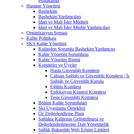
Politikamız
Hastane Yönetimi
Başhekim
Başhekim Yardımcıları
İdari ve Mali İşler Müdürü
İdari ve Mali İşler Müdür Yardımcıları
Organizasyon Şeması
Kalite Politikası
SKS Kalite Yönetimi
Kaliteden Sorumlu Başhekim Yardımcısı
Kalite Yönetim Sorumlusu
Kalite Yönetim Birimi
Komiteler ve Üyeler
Hasta Güvenliği Komitesi
Çalışan Sağlığı ve Güvenliği Komitesi / İş
Sağlığı ve Güvenliği Kurulu
Eğitim Komitesi
Enfeksiyon Kontrol Komitesi
Tesis Güvenliği Komitesi
Bölüm Kalite Sorumluları
Sks Uygulama Örnekleri
Öz Değerlendirme Planı
Sağlıkta Kalitenin Geliştirilmesi ve
Değerlendirilmesine Dair Yönetmelik
Sağlık Bakanlığı Web Erişim Linkleri