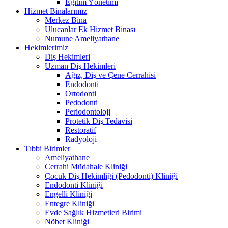
Eğitim Yönetimi
Hizmet Binalarımız
Merkez Bina
Ulucanlar Ek Hizmet Binası
Numune Ameliyathane
Hekimlerimiz
Diş Hekimleri
Uzman Diş Hekimleri
Ağız, Diş ve Çene Cerrahisi
Endodonti
Ortodonti
Pedodonti
Periodontoloji
Protetik Diş Tedavisi
Restoratif
Radyoloji
Tıbbi Birimler
Ameliyathane
Cerrahi Müdahale Kliniği
Çocuk Diş Hekimliği (Pedodonti) Kliniği
Endodonti Kliniği
Engelli Kliniği
Entegre Kliniği
Evde Sağlık Hizmetleri Birimi
Nöbet Kliniği