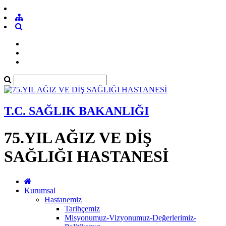
T.C. SAĞLIK BAKANLIĞI
75.YIL AĞIZ VE DİŞ
SAĞLIĞI HASTANESİ
Kurumsal
Hastanemiz
Tarihçemiz
Misyonumuz-Vizyonumuz-Değerlerimiz-