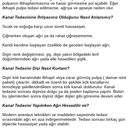
pulpanın iltihaplanmasına ve hasar görmesine yol açabilir. Eğer
iltihaplı pulpa tedavi edilmezse, ağrıya ve apseye neden olur.
Kanal Tedavisine İhtiyacınız Olduğunu Nasıl Anlarsınız?
Sıcak ve soğuğa karşı uzun süreli hassasiyet,
Çiğnerken oluşan ağrı ya da rahat çiğneyememe,
Kendi kendine başlayan özellikle de geceleri başlayan ağrı,
Dişin renk değiştirmesi, şiş, dişe yakın bölgedeki lenf
düğümlerindeki ağrı yada elle hissedilen şişlik.
Kanal Tedavisi Dişi Nasıl Kurtarır?
Dişin kök kanalındaki iltihaplı veya zarar görmüş pulpa ( damar-sinir
paketi) çıkarılır,
dikkatli ve özenli bir şekilde kök kanallarını
temizleyip şekillendirdikten sonra kök kanalı doldurulur. Kanal
tedavisi sonrası dişinize dolgu ya da pselen kaplama yapılır. Bütün
bu işlemlerden sonra dişiniz diğer dişler gibi görevine devam eder.
Kanal Tedavisi Yapılırken Ağrı Hissedilir mi?
Modern anestezi teknikleri ve maddeleri sayesinde tedavi
sırasındaki ağrı en aza indirgenmektedir. Tedavi sonrası birkaç gün
dişlerde hassasiyet yada ağrı olabilir.