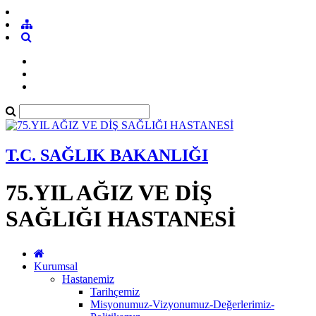
T.C. SAĞLIK BAKANLIĞI
75.YIL AĞIZ VE DİŞ
SAĞLIĞI HASTANESİ
Kurumsal
Hastanemiz
Tarihçemiz
Misyonumuz-Vizyonumuz-Değerlerimiz-