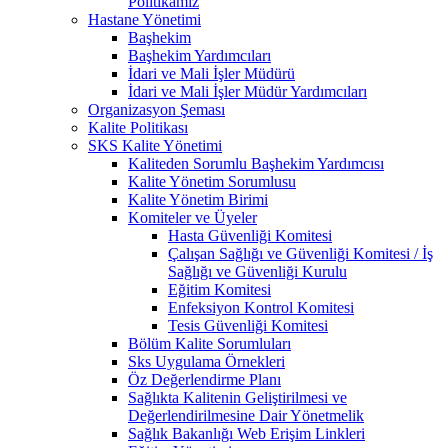
Politikamız
Hastane Yönetimi
Başhekim
Başhekim Yardımcıları
İdari ve Mali İşler Müdürü
İdari ve Mali İşler Müdür Yardımcıları
Organizasyon Şeması
Kalite Politikası
SKS Kalite Yönetimi
Kaliteden Sorumlu Başhekim Yardımcısı
Kalite Yönetim Sorumlusu
Kalite Yönetim Birimi
Komiteler ve Üyeler
Hasta Güvenliği Komitesi
Çalışan Sağlığı ve Güvenliği Komitesi / İş
Sağlığı ve Güvenliği Kurulu
Eğitim Komitesi
Enfeksiyon Kontrol Komitesi
Tesis Güvenliği Komitesi
Bölüm Kalite Sorumluları
Sks Uygulama Örnekleri
Öz Değerlendirme Planı
Sağlıkta Kalitenin Geliştirilmesi ve
Değerlendirilmesine Dair Yönetmelik
Sağlık Bakanlığı Web Erişim Linkleri