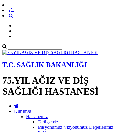
T.C. SAĞLIK BAKANLIĞI
75.YIL AĞIZ VE DİŞ
SAĞLIĞI HASTANESİ
Kurumsal
Hastanemiz
Tarihçemiz
Misyonumuz-Vizyonumuz-Değerlerimiz-