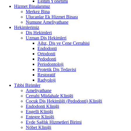
Eğitim Yönetimi
Hizmet Binalarımız
Merkez Bina
Ulucanlar Ek Hizmet Binası
Numune Ameliyathane
Hekimlerimiz
Diş Hekimleri
Uzman Diş Hekimleri
Ağız, Diş ve Çene Cerrahisi
Endodonti
Ortodonti
Pedodonti
Periodontoloji
Protetik Diş Tedavisi
Restoratif
Radyoloji
Tıbbi Birimler
Ameliyathane
Cerrahi Müdahale Kliniği
Çocuk Diş Hekimliği (Pedodonti) Kliniği
Endodonti Kliniği
Engelli Kliniği
Entegre Kliniği
Evde Sağlık Hizmetleri Birimi
Nöbet Kliniği