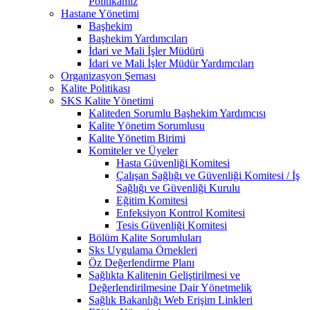
Politikamız
Hastane Yönetimi
Başhekim
Başhekim Yardımcıları
İdari ve Mali İşler Müdürü
İdari ve Mali İşler Müdür Yardımcıları
Organizasyon Şeması
Kalite Politikası
SKS Kalite Yönetimi
Kaliteden Sorumlu Başhekim Yardımcısı
Kalite Yönetim Sorumlusu
Kalite Yönetim Birimi
Komiteler ve Üyeler
Hasta Güvenliği Komitesi
Çalışan Sağlığı ve Güvenliği Komitesi / İş
Sağlığı ve Güvenliği Kurulu
Eğitim Komitesi
Enfeksiyon Kontrol Komitesi
Tesis Güvenliği Komitesi
Bölüm Kalite Sorumluları
Sks Uygulama Örnekleri
Öz Değerlendirme Planı
Sağlıkta Kalitenin Geliştirilmesi ve
Değerlendirilmesine Dair Yönetmelik
Sağlık Bakanlığı Web Erişim Linkleri