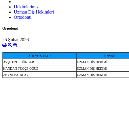
Hekimlerimiz
Uzman Diş Hekimleri
Ortodonti
Ortodonti
25 Şubat 2026
ADI VE SOYAD
ÜNVAN
AYŞE EZGİ DÜNDAR
UZMAN DİŞ HEKİMİ
HANDAN TUĞÇE OĞUZ
UZMAN DİŞ HEKİMİ
ZEYNEP ATALAY
UZMAN DİŞ HEKİMİ