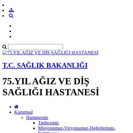
T.C. SAĞLIK BAKANLIĞI
75.YIL AĞIZ VE DİŞ
SAĞLIĞI HASTANESİ
Kurumsal
Hastanemiz
Tarihçemiz
Misyonumuz-Vizyonumuz-Değerlerimiz-