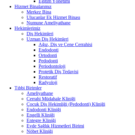
Eğitim Yönetimi
Hizmet Binalarımız
Merkez Bina
Ulucanlar Ek Hizmet Binası
Numune Ameliyathane
Hekimlerimiz
Diş Hekimleri
Uzman Diş Hekimleri
Ağız, Diş ve Çene Cerrahisi
Endodonti
Ortodonti
Pedodonti
Periodontoloji
Protetik Diş Tedavisi
Restoratif
Radyoloji
Tıbbi Birimler
Ameliyathane
Cerrahi Müdahale Kliniği
Çocuk Diş Hekimliği (Pedodonti) Kliniği
Endodonti Kliniği
Engelli Kliniği
Entegre Kliniği
Evde Sağlık Hizmetleri Birimi
Nöbet Kliniği