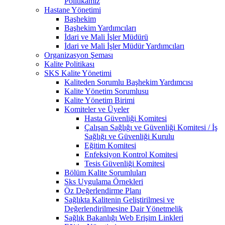
Politikamız
Hastane Yönetimi
Başhekim
Başhekim Yardımcıları
İdari ve Mali İşler Müdürü
İdari ve Mali İşler Müdür Yardımcıları
Organizasyon Şeması
Kalite Politikası
SKS Kalite Yönetimi
Kaliteden Sorumlu Başhekim Yardımcısı
Kalite Yönetim Sorumlusu
Kalite Yönetim Birimi
Komiteler ve Üyeler
Hasta Güvenliği Komitesi
Çalışan Sağlığı ve Güvenliği Komitesi / İş
Sağlığı ve Güvenliği Kurulu
Eğitim Komitesi
Enfeksiyon Kontrol Komitesi
Tesis Güvenliği Komitesi
Bölüm Kalite Sorumluları
Sks Uygulama Örnekleri
Öz Değerlendirme Planı
Sağlıkta Kalitenin Geliştirilmesi ve
Değerlendirilmesine Dair Yönetmelik
Sağlık Bakanlığı Web Erişim Linkleri